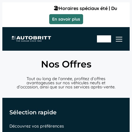
Aller
🏖️Horaires spéciaux été | Du lundi 3 au ve
au
contenu
En savoir plus
Rd
En
v
sto
ate
ck
lier
Nos Offres
Tout au long de l’année, profitez d’offres
avantageuses sur nos véhicules neufs et
d’occasion, ainsi que sur nos services après-vente.
Sélection rapide
Découvrez vos préférences