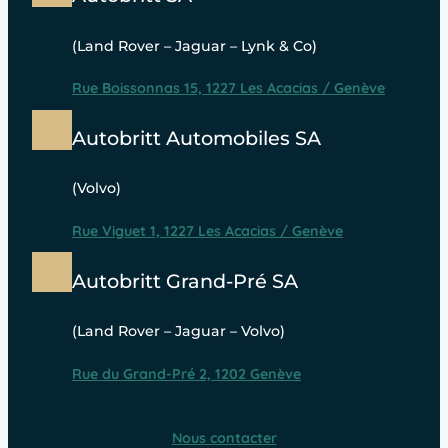
(Land Rover – Jaguar – Lynk & Co)
Rue Boissonnas 15, 1227 Les Acacias / Genève
Autobritt Automobiles SA
(Volvo)
Rue Viguet 1, 1227 Les Acacias / Genève
Autobritt Grand-Pré SA
(Land Rover – Jaguar – Volvo)
Rue du Grand-Pré 2, 1202 Genève
Nous contacter