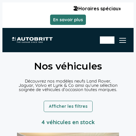
Aller
🏖️Horaires spéciaux été | Du lundi
au
contenu
En savoir plus
Rd
En
v
sto
at
ck
eli
er
Nos véhicules
Découvrez nos modèles neufs Land Rover,
Jaguar, Volvo et Lynk & Co ainsi qu’une sélection
soignée de véhicules d’occasion toutes marques.
Afficher les filtres
4 véhicules en stock