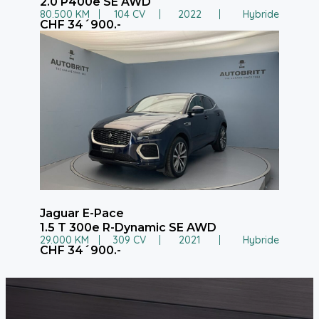
2.0 P400e SE AWD
80.500 KM
104 CV
2022
Hybride
CHF 34´900.-
Jaguar E-Pace
1.5 T 300e R-Dynamic SE AWD
29.000 KM
309 CV
2021
Hybride
CHF 34´900.-