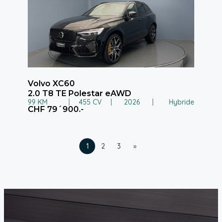
Volvo XC60
2.0 T8 TE Polestar eAWD
99 KM
455 CV
2026
Hybride
CHF 79´900.-
1
2
3
»