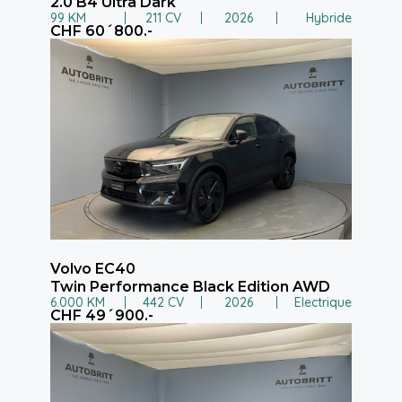
2.0 B4 Ultra Dark
99 KM
211 CV
2026
Hybride
CHF 60´800.-
Volvo EC40
Twin Performance Black Edition AWD
6.000 KM
442 CV
2026
Electrique
CHF 49´900.-