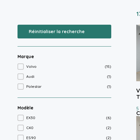
1
Réinitialiser la recherche
Marque
Volvo
(15)
Marque
Audi
(1)
Polestar
(1)
V
T
Modèle
5
C
EX30
(6)
Modèle
C40
(2)
ES90
(2)