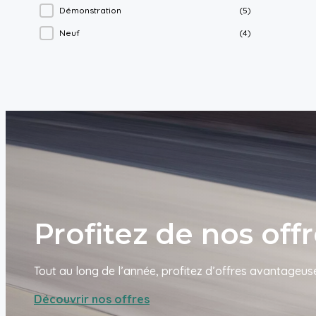
Démonstration
(5)
Neuf
(4)
Profitez de nos off
Tout au long de l’année, profitez d’offres avantageuse
Découvrir nos offres