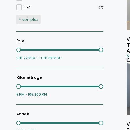
EX40
(2)
+ voir plus
V
Prix
T
Prix
6
CHF 22´900.- - CHF 89´900.-
C
Kilométrage
Kilométrage
5 KM - 106.200 KM
Année
Année
V