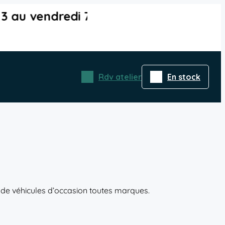
ût : 8h–17h | Samedi 8 août : fermé | 
Rdv atelier
En stock
 de véhicules d’occasion toutes marques.