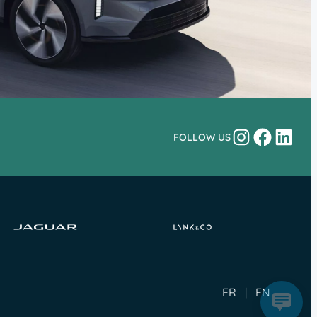
Instagram
Facebo
Linke
FOLLOW US
FR
EN