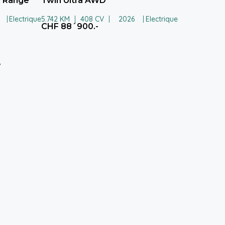
d Range
Twin Ultra AWD
Electrique
5.742 KM
408 CV
2026
Electrique
CHF 88´900.-
»