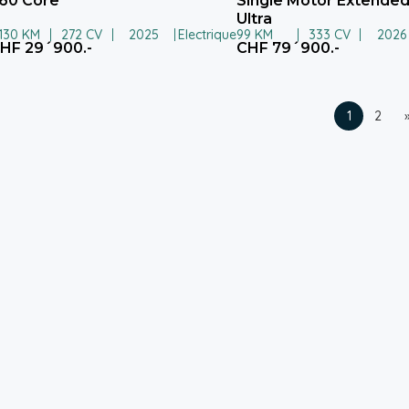
60 Core
Single Motor Extende
Ultra
.130 KM
272 CV
2025
Electrique
99 KM
333 CV
2026
HF 29´900.-
CHF 79´900.-
1
2