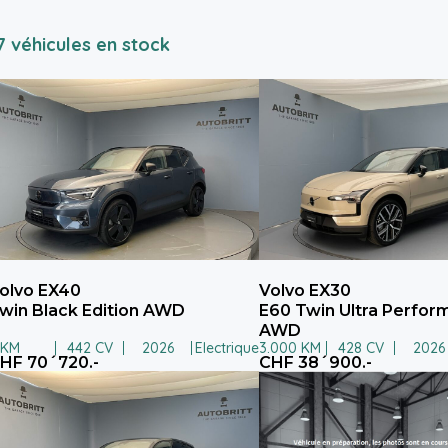
7 véhicules en stock
olvo EX40
Volvo EX30
win Black Edition AWD
E60 Twin Ultra Perfo
AWD
 KM
442 CV
2026
Electrique
3.000 KM
428 CV
2026
HF 70´720.-
CHF 38´900.-