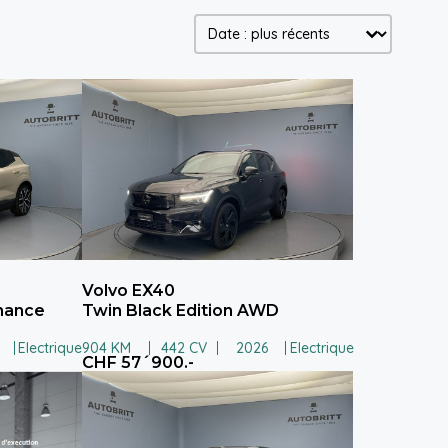
Trier le contenu
Car Filters
Volvo EX40
rmance
Twin Black Edition AWD
Electrique
904 KM
442 CV
2026
Electrique
CHF 57´900.-