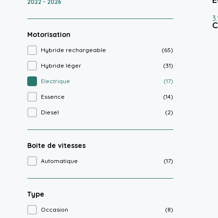
E
2022 - 2026
3
C
Motorisation
Hybride rechargeable
(65)
Motorisation
Hybride léger
(31)
Electrique
(17)
Essence
(14)
Diesel
(2)
Boite de vitesses
Automatique
(17)
Boite de vitesses
Type
Occasion
(8)
Type