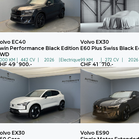
olvo EC40
Volvo EX30
win Performance Black Edition
E60 Plus Swiss Black E
AWD
.000 KM
442 CV
2026
Electrique
99 KM
272 CV
2026
HF 49´900.-
CHF 41´710.-
olvo EX30
Volvo ES90