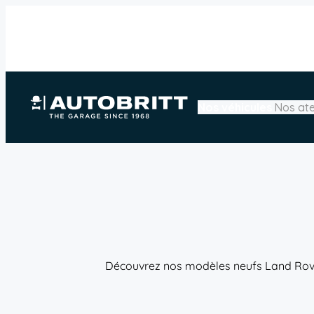
Aller
🏖️Horaires spé
au
contenu
Nos véhicules
Nos ate
Découvrez nos modèles neufs Land Rover,