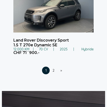
Land Rover Discovery Sport
1.5 T 270e Dynamic SE
12.000 KM
70 CV
2025
Hybride
CHF 71´900.-
1
2
»