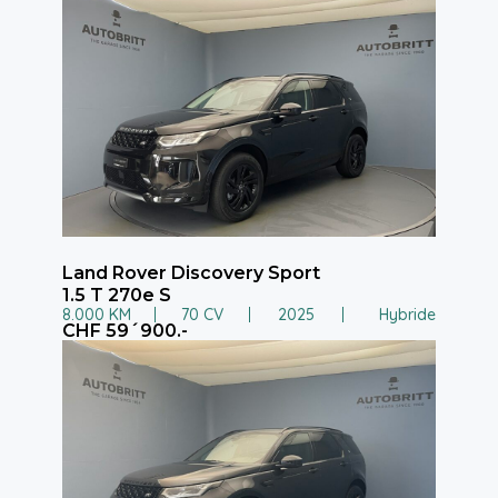
Land Rover Discovery Sport
1.5 T 270e S
8.000 KM
70 CV
2025
Hybride
CHF 59´900.-