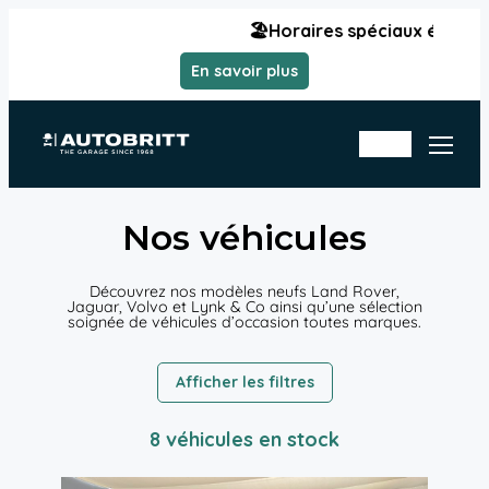
Aller
🏖️Horaires spéciaux été | Du lundi 3
au
contenu
En savoir plus
Rd
En
v
sto
at
ck
eli
er
Nos véhicules
Découvrez nos modèles neufs Land Rover,
Jaguar, Volvo et Lynk & Co ainsi qu’une sélection
soignée de véhicules d’occasion toutes marques.
Afficher les filtres
8 véhicules en stock