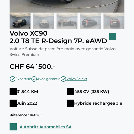
Volvo XC90
2.0 T8 TE R-Design 7P. eAWD
Voiture Suisse de première main avec garantie Volvo
Swiss Premium
CHF 64´500.-
Expertisé
Avec garantie
Volvo Selekt
31.544 KM
455 CV (335 KW)
Juin 2022
Hybride rechargeable
Référence :
860265
Autobritt Automobiles SA