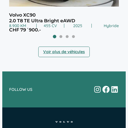
Volvo XC90
Vol
2.0 T8 TE Ultra Bright eAWD
2.0
8.900 KM
455 CV
2025
Hybride
119.
CHF 79´900.-
CHF
Voir plus de véhicules
Instagram
Facebo
Linke
FOLLOW US