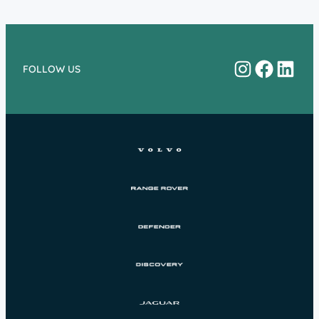
Instagram
Facebo
Linke
FOLLOW US