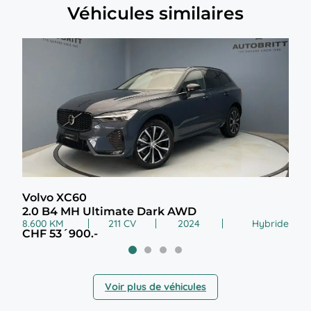
Véhicules similaires
Volvo XC60
Vol
2.0 B4 MH Ultimate Dark AWD
2.0
8.600 KM
211 CV
2024
Hybride
28.0
CHF 53´900.-
CHF
Voir plus de véhicules