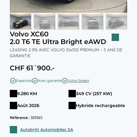
Volvo XC60
2.0 T6 TE Ultra Bright eAWD
LEASING 2.9% AVEC VOLVO SWISS PREMIUM – 5 ANS DE
GARANTIE
CHF 61´900.-
Expertisé
Avec garantie
Volvo Selekt
9.280 KM
349 CV (257 KW)
Août 2026
Hybride rechargeable
Référence :
303365
Autobritt Automobiles SA