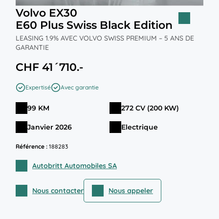
Volvo EX30
E60 Plus Swiss Black Edition
LEASING 1.9% AVEC VOLVO SWISS PREMIUM – 5 ANS DE
GARANTIE
CHF 41´710.-
Expertisé
Avec garantie
99 KM
272 CV (200 KW)
Janvier 2026
Electrique
Référence :
188283
Autobritt Automobiles SA
Nous contacter
Nous appeler