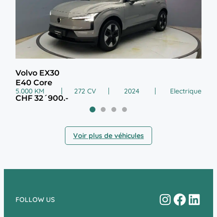
Volvo EX30
Vol
E40 Core
E60
5.000 KM
272 CV
2024
Electrique
4.00
CHF 32´900.-
CHF
Voir plus de véhicules
Instagram
Facebo
Linke
FOLLOW US