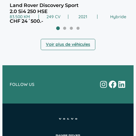
Land Rover Discovery Sport
Lan
2.0 Si4 250 HSE
1.5
83.500 KM
249 CV
2021
Hybride
12.0
CHF 24´500.-
CHF
Voir plus de véhicules
Instagram
Facebo
Linke
FOLLOW US