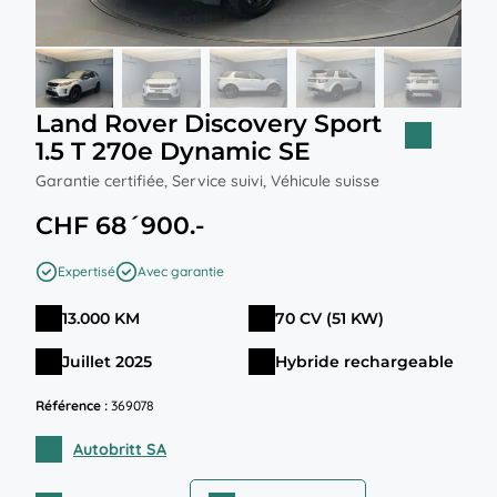
Land Rover Discovery Sport
1.5 T 270e Dynamic SE
Garantie certifiée, Service suivi, Véhicule suisse
CHF 68´900.-
Expertisé
Avec garantie
13.000 KM
70 CV (51 KW)
Juillet 2025
Hybride rechargeable
Référence :
369078
Autobritt SA