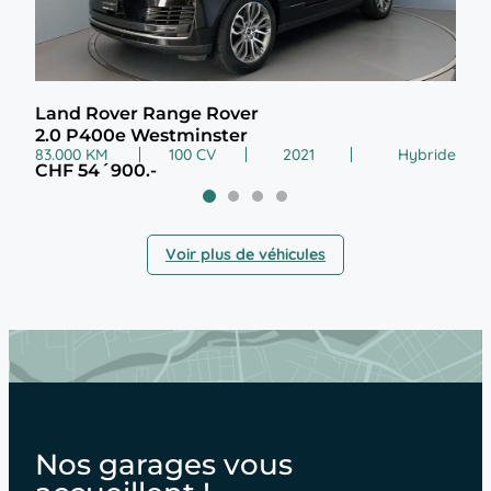
Land Rover Range Rover
Lan
2.0 P400e Westminster
3.0
83.000 KM
100 CV
2021
Hybride
39.0
CHF 54´900.-
CHF
Voir plus de véhicules
Nos garages vous