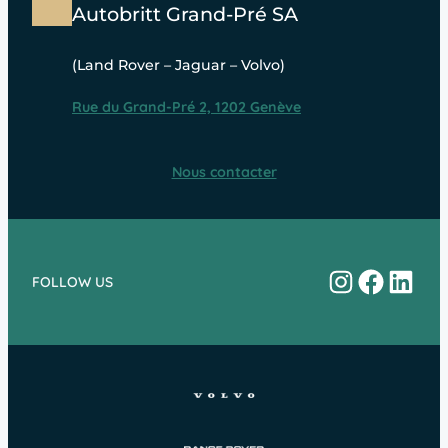
Autobritt Grand-Pré SA
(Land Rover – Jaguar – Volvo)
Rue du Grand-Pré 2, 1202 Genève
Nous contacter
Instagram
Facebo
Linke
FOLLOW US