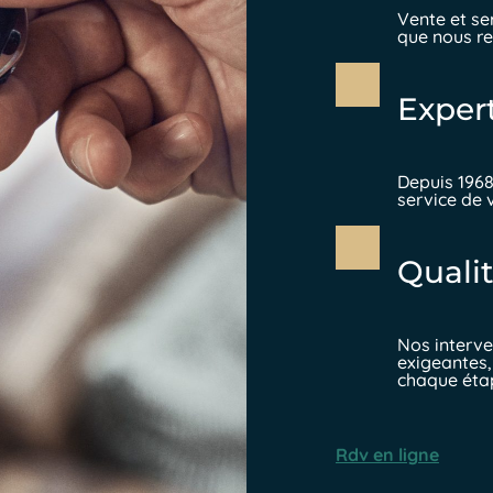
Vente et se
que nous re
Exper
Depuis 1968
service de 
Qualit
Nos interve
exigeantes,
chaque éta
Rdv en ligne