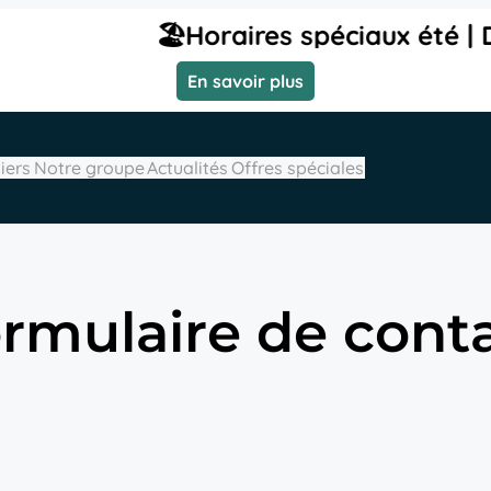
️Horaires spéciaux été | Du lundi 3 au 
En savoir plus
iers
Notre groupe
Actualités
Offres spéciales
rmulaire de cont