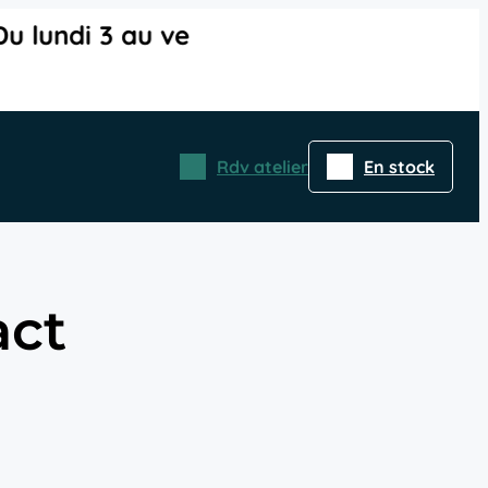
vendredi 7 août : 8h–17h | Samedi 8 aoû
Rdv atelier
En stock
act