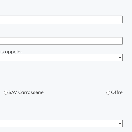
us appeler
SAV Carrosserie
Offre