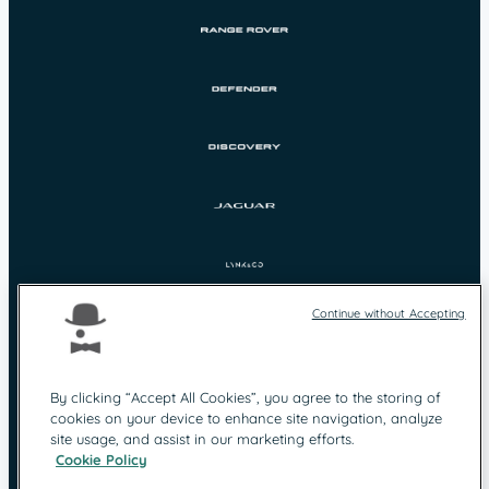
Continue without Accepting
By clicking “Accept All Cookies”, you agree to the storing of
Protection des
cookies on your device to enhance site navigation, analyze
Mentions légales
données
site usage, and assist in our marketing efforts.
Politique Qualité &
Contact
Cookie Policy
Environnement