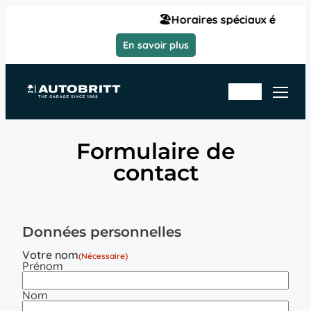
Aller
🏖️Horaires spéciaux été | Du lu
au
contenu
En savoir plus
Rd
En
v
sto
ate
ck
lier
Formulaire de
contact
Données personnelles
Votre nom
(Nécessaire)
Prénom
Nom